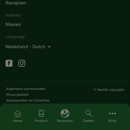
Recepten
Artikelen
Nieuws
Language
Nederland - Dutch
Social networks
Legal
Algemene voorwaarden
© Nestlé copyright
Privacybeleid
Voorwaarden en Condities
Overslaan en naar de inhoud gaan
Home
Product
Recepten
Zoeken
More