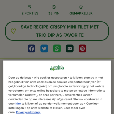
2
PORTIES
35
MIN
GEMAKKELIJK
SAVE RECIPE CRISPY MINI FILET MET
TRIO DIP AS FAVORITE
Facebook
Twitter
WhatsApp
Email
Pinterest
INGREDIËNTEN
Door op de knop « Alle cookies accepteren » te klikken, stemt u in met
het gebruik van onze cookies en de cookies van partnerbedrijven (of
gelijkaardige technologieën) om uw globale surfervaring op het web te
verbeteren, om onze online bezoekers te meten en nuttige informatie te
3 pakken Garden Gourmet Sensational Crispy
verzamelen zodat wij, en onze partners, u advertenties kunnen
aanbieden die op uw interesses zijn afgestemd. Stel uw voorkeuren in
Filet
door
hier
te klikken of op eender welk moment door op « Cookies-
instellingen » op onze website te klikken. Lees meer over
onze
Privacyverklaring.