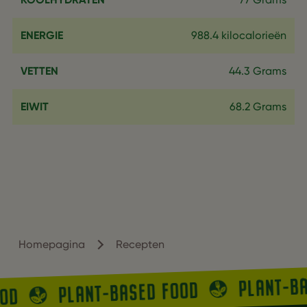
ENERGIE
988.4 kilocalorieën
VETTEN
44.3 Grams
EIWIT
68.2 Grams
Homepagina
Recepten
PLANT-B
PLANT-BASED FOOD
OOD