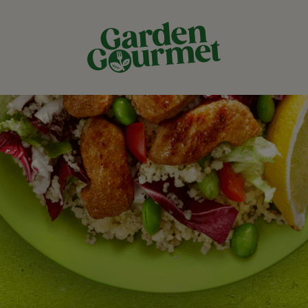
 op de webs
arden Gourm