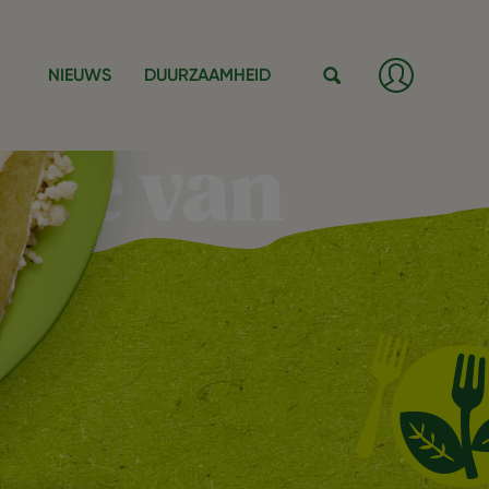
Log
NIEUWS
DUURZAAMHEID
in
/
Zoeken
Register
ite van
et