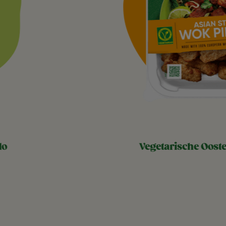
do
vegetarische oost