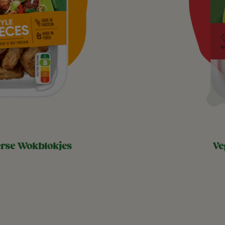
erse wokblokjes
ve