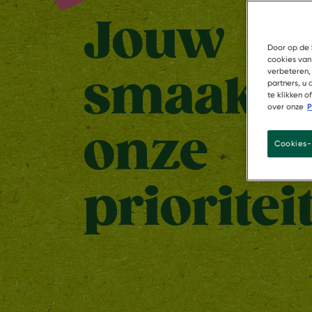
Jouw
Door op de 
cookies van
verbeteren,
smaak is
partners, u
te klikken 
over onze
P
onze
Cookies-
prioritei