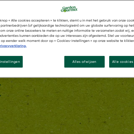
Klaar om 
producten
knop « Alle cookies accepteren » te klikken, stemt u in met het gebruik van onze coo
 partnerbedrijven (of gelijkaardige technologieën) om uw globale surfervaring op he
juiste ke
 om onze online bezoekers te meten en nuttige informatie te verzamelen zodat wij, e
 advertenties kunnen aanbieden die op uw interesses zijn afgestemd. Stel uw voorkeu
dat GARD
of op eender welk moment door op « Cookies-instellingen » op onze website te klikke
rivacyverklaring.
concessie
en voedse
instellingen
Alles afwijzen
Alle cookie
binnen ee
t