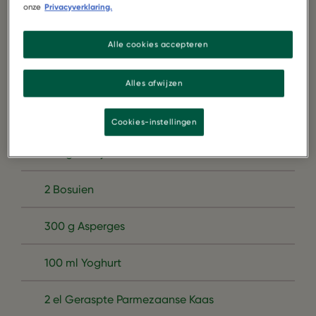
onze
Privacyverklaring.
2 pakken Garden Gourmet lightly roasted
pieces
Alle cookies accepteren
1 Kop Sla
Alles afwijzen
1 Bosje Radijs
Cookies-instellingen
100 g Peultjes
2 Bosuien
300 g Asperges
100 ml Yoghurt
2 el Geraspte Parmezaanse Kaas