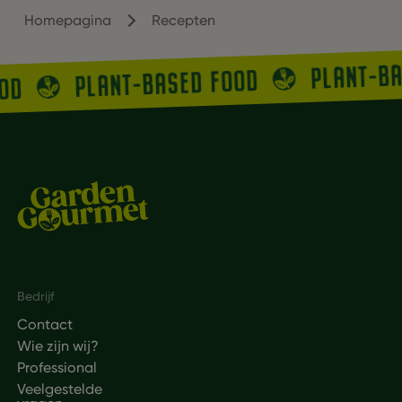
Homepagina
Recepten
PLANT-B
PLANT-BASED FOOD
OOD
Footer
Bedrijf
Contact
Wie zijn wij?
Professional
Veelgestelde