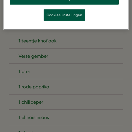
1 kleine bloemkool (vol)
Cookies-instellingen
1 ui
1 teentje knoflook
Verse gember
1 prei
1 rode paprika
1 chilipeper
1 el hoisinsaus