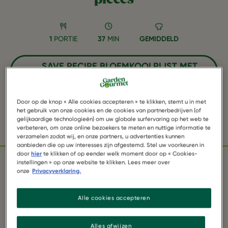
1
PORTIE
37
MIN
GEMIDDELD
SAVE RECIPE BLOEMKOOLRIJST MET
LIGHTLY ROASTED PIECES AS
FAVORITE
Door op de knop « Alle cookies accepteren » te klikken, stemt u in met
het gebruik van onze cookies en de cookies van partnerbedrijven (of
gelijkaardige technologieën) om uw globale surfervaring op het web te
Facebook
Twitter
WhatsApp
Email
Pinterest
verbeteren, om onze online bezoekers te meten en nuttige informatie te
verzamelen zodat wij, en onze partners, u advertenties kunnen
aanbieden die op uw interesses zijn afgestemd. Stel uw voorkeuren in
door
hier
te klikken of op eender welk moment door op « Cookies-
instellingen » op onze website te klikken. Lees meer over
onze
Privacyverklaring.
INGREDIËNTEN
Alle cookies accepteren
1 pak Garden Gourmet lightly roasted pieces
Alles afwijzen