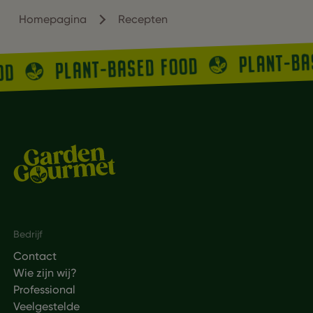
Homepagina
Recepten
PLANT-B
PLANT-BASED FOOD
OOD
Footer
Bedrijf
Contact
Wie zijn wij?
Professional
Veelgestelde