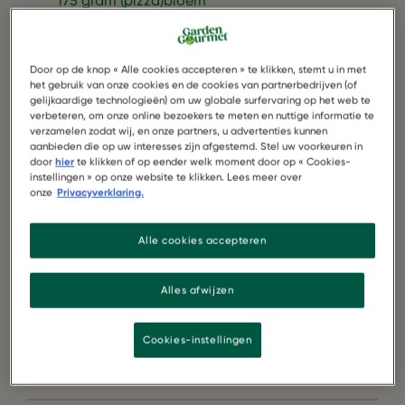
175 gram (pizza)bloem
1 eetlepel olijfolie
Door op de knop « Alle cookies accepteren » te klikken, stemt u in met
het gebruik van onze cookies en de cookies van partnerbedrijven (of
Ongeveer 50 tot 100ml warm water
gelijkaardige technologieën) om uw globale surfervaring op het web te
verbeteren, om onze online bezoekers te meten en nuttige informatie te
verzamelen zodat wij, en onze partners, u advertenties kunnen
5 gram gist
aanbieden die op uw interesses zijn afgestemd. Stel uw voorkeuren in
door
hier
te klikken of op eender welk moment door op « Cookies-
instellingen » op onze website te klikken. Lees meer over
7 gram zout
onze
Privacyverklaring.
100 gram kerstomaten
Alle cookies accepteren
1/2 rode paprika
Alles afwijzen
1/2 gele paprika
Cookies-instellingen
1/2 rode ui