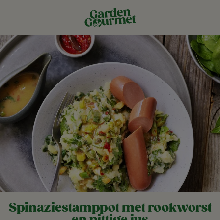
Spinaziestamppot met rookworst
en pittige jus