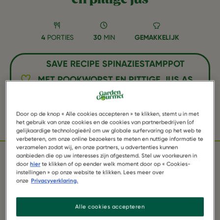
4
PORTIES
30
MIN
GEMAKKELIJK
SAVE RECIPE SPINAZIESTAMPPOT
MET ROOKWORST EN PITTIGE JUS AS
FAVORITE
Door op de knop « Alle cookies accepteren » te klikken, stemt u in met
Facebook
Twitter
WhatsApp
Email
Pinterest
het gebruik van onze cookies en de cookies van partnerbedrijven (of
gelijkaardige technologieën) om uw globale surfervaring op het web te
verbeteren, om onze online bezoekers te meten en nuttige informatie te
verzamelen zodat wij, en onze partners, u advertenties kunnen
aanbieden die op uw interesses zijn afgestemd. Stel uw voorkeuren in
door
hier
te klikken of op eender welk moment door op « Cookies-
INGREDIËNTEN
instellingen » op onze website te klikken. Lees meer over
onze
Privacyverklaring.
Alle cookies accepteren
2 pakken Garden Gourmet vegetarische