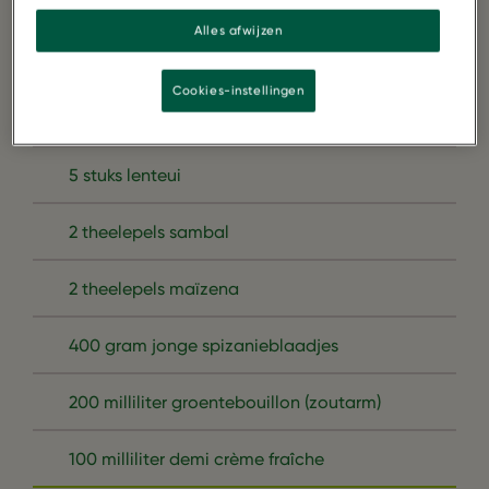
rookworst
Alles afwijzen
1 Kilogram Kruimige aardappel
Cookies-instellingen
2 eetlepels olijfolie
5 stuks lenteui
2 theelepels sambal
2 theelepels maïzena
400 gram jonge spizanieblaadjes
200 milliliter groentebouillon (zoutarm)
100 milliliter demi crème fraîche