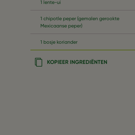
1 lente-ui
1 chipotle peper (gemalen gerookte
Mexicaanse peper)
1 bosje koriander
KOPIEER INGREDIËNTEN