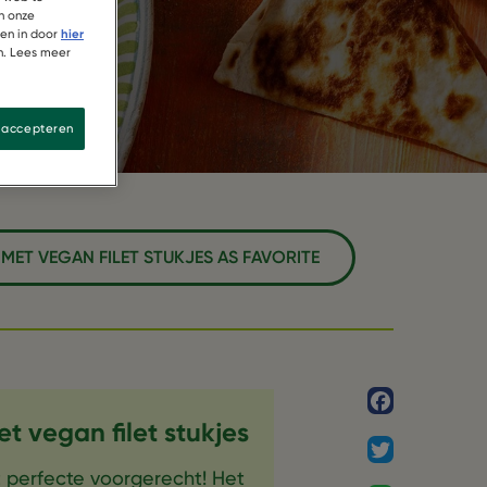
kjes
n onze
ren in door
hier
n. Lees meer
s accepteren
MET VEGAN FILET STUKJES AS FAVORITE
Facebook
 vegan filet stukjes
Twitter
 perfecte voorgerecht! Het