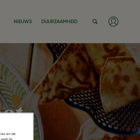
Log
NIEUWS
DUURZAAMHEID
in
/
Zoeken
Register
et
kies en de
t web te