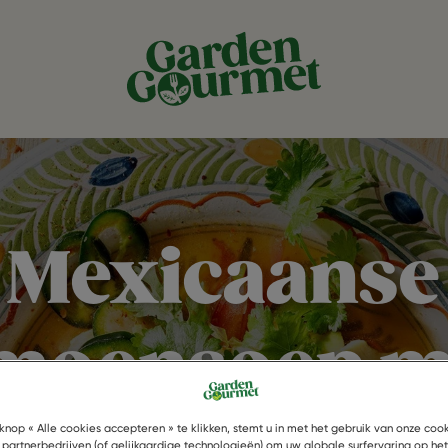
Mexicaanse
imoensoep m
knop « Alle cookies accepteren » te klikken, stemt u in met het gebruik van onze coo
 partnerbedrijven (of gelijkaardige technologieën) om uw globale surfervaring op he