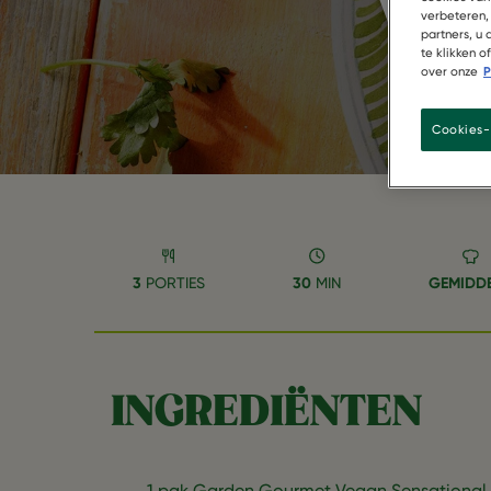
veg
verbeteren,
partners, u
te klikken 
over onze
P
Cookies-
3
PORTIES
30
MIN
GEMIDD
INGREDIËNTEN
1 pak Garden Gourmet Vegan Sensational