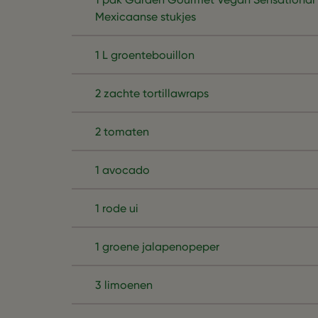
Mexicaanse stukjes
1 L groentebouillon
2 zachte tortillawraps
2 tomaten
1 avocado
1 rode ui
1 groene jalapenopeper
3 limoenen