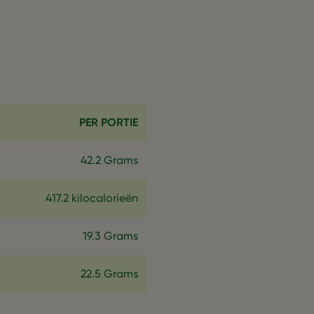
PER PORTIE
42.2 Grams
417.2 kilocalorieën
19.3 Grams
22.5 Grams