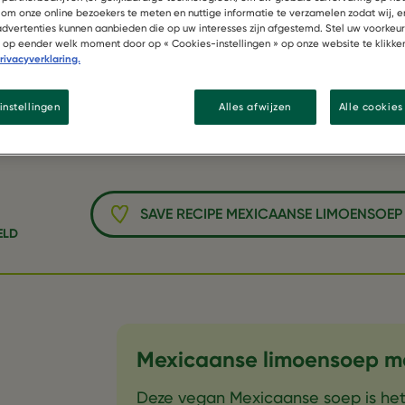
an filet stu
 om onze online bezoekers te meten en nuttige informatie te verzamelen zodat wij, e
 advertenties kunnen aanbieden die op uw interesses zijn afgestemd. Stel uw voorkeu
of op eender welk moment door op « Cookies-instellingen » op onze website te klikke
rivacyverklaring.
instellingen
Alles afwijzen
Alle cookie
SAVE RECIPE MEXICAANSE LIMOENSOEP 
ELD
Mexicaanse limoensoep met
Deze vegan Mexicaanse soep is het