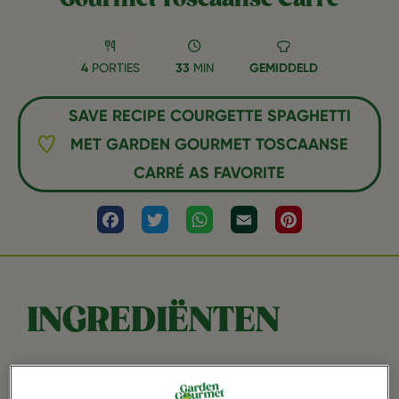
4
PORTIES
33
MIN
GEMIDDELD
SAVE RECIPE COURGETTE SPAGHETTI
MET GARDEN GOURMET TOSCAANSE
CARRÉ AS FAVORITE
Facebook
Twitter
WhatsApp
Email
Pinterest
INGREDIËNTEN