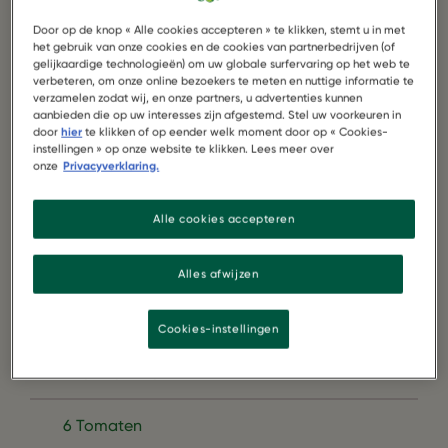
Door op de knop « Alle cookies accepteren » te klikken, stemt u in met
het gebruik van onze cookies en de cookies van partnerbedrijven (of
gelijkaardige technologieën) om uw globale surfervaring op het web te
verbeteren, om onze online bezoekers te meten en nuttige informatie te
verzamelen zodat wij, en onze partners, u advertenties kunnen
aanbieden die op uw interesses zijn afgestemd. Stel uw voorkeuren in
door
hier
te klikken of op eender welk moment door op « Cookies-
instellingen » op onze website te klikken. Lees meer over
onze
Privacyverklaring.
Alle cookies accepteren
2 Pakken Garden Gourmet Vegetarische
Toscaanse Carre
Alles afwijzen
2 Bosuitjes
Cookies-instellingen
1 Komkommer
6 Tomaten