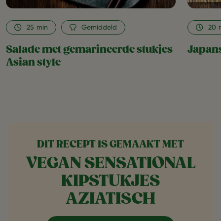
25
min
Gemiddeld
20
Salade met gemarineerde stukjes
Japan
Asian style
DIT RECEPT IS GEMAAKT MET
VEGAN SENSATIONAL
KIPSTUKJES
AZIATISCH