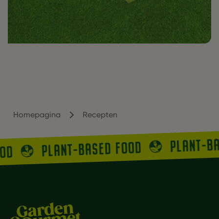
Homepagina
Recepten
PLANT-B
PLANT-BASED FOOD
OOD