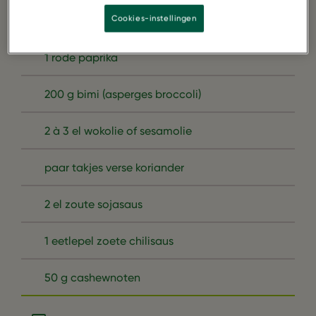
Cookies-instellingen
4 lente-uitjes
1 rode paprika
200 g bimi (asperges broccoli)
2 à 3 el wokolie of sesamolie
paar takjes verse koriander
2 el zoute sojasaus
1 eetlepel zoete chilisaus
50 g cashewnoten