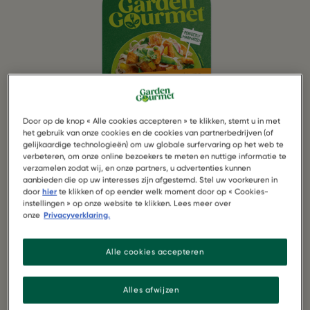
Door op de knop « Alle cookies accepteren » te klikken, stemt u in met
het gebruik van onze cookies en de cookies van partnerbedrijven (of
gelijkaardige technologieën) om uw globale surfervaring op het web te
verbeteren, om onze online bezoekers te meten en nuttige informatie te
verzamelen zodat wij, en onze partners, u advertenties kunnen
1 Pak Garden Gourmet Vegan Sensational
aanbieden die op uw interesses zijn afgestemd. Stel uw voorkeuren in
Kipstukjes Aziatisch
door
hier
te klikken of op eender welk moment door op « Cookies-
instellingen » op onze website te klikken. Lees meer over
onze
Privacyverklaring.
150 g rijstnoedels
Alle cookies accepteren
1 teen knoflook
Alles afwijzen
1 tl geraspte verse gember