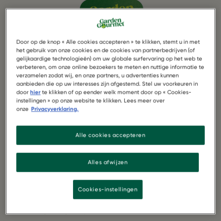
Door op de knop « Alle cookies accepteren » te klikken, stemt u in met
het gebruik van onze cookies en de cookies van partnerbedrijven (of
gelijkaardige technologieën) om uw globale surfervaring op het web te
verbeteren, om onze online bezoekers te meten en nuttige informatie te
verzamelen zodat wij, en onze partners, u advertenties kunnen
aanbieden die op uw interesses zijn afgestemd. Stel uw voorkeuren in
door
hier
te klikken of op eender welk moment door op « Cookies-
instellingen » op onze website te klikken. Lees meer over
onze
Privacyverklaring.
1 pak Garden Gourmet Vegetarische
Groenteballetjes
Alle cookies accepteren
250 gram voorgekookte rijst
Alles afwijzen
200 gram ui
Cookies-instellingen
50 gram geraspte tomaat