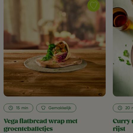
Save
recipe
Vega
flatbread
wrap
met
groenteballetjes
as
favorite
15
min
Gemakkelijk
20
Vega flatbread wrap met
Curry 
groenteballetjes
rijst