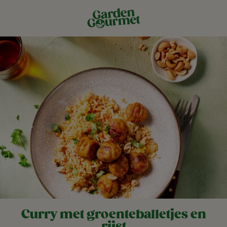
Curry met groenteballetjes en
rijst