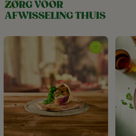
ZORG VOOR
AFWISSELING THUIS
Save
recipe
Vega
flatbread
wrap
met
groenteballetjes
as
favorite