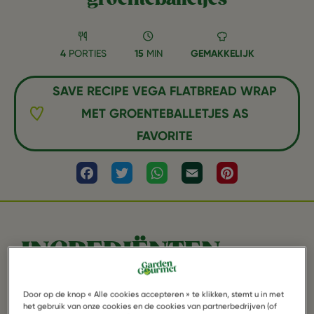
4
PORTIES
15
MIN
GEMAKKELIJK
SAVE RECIPE VEGA FLATBREAD WRAP
MET GROENTEBALLETJES AS
FAVORITE
Facebook
Twitter
WhatsApp
Email
Pinterest
INGREDIËNTEN
Door op de knop « Alle cookies accepteren » te klikken, stemt u in met
het gebruik van onze cookies en de cookies van partnerbedrijven (of