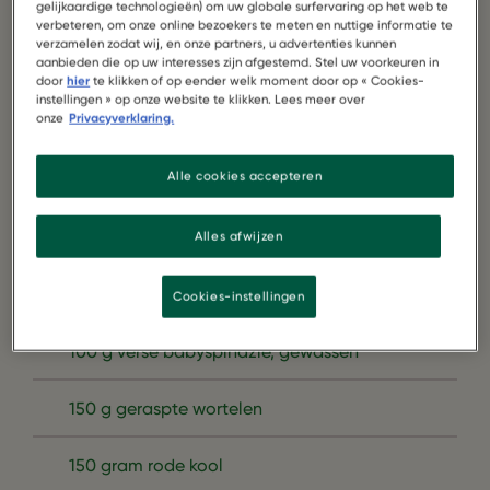
gelijkaardige technologieën) om uw globale surfervaring op het web te
verbeteren, om onze online bezoekers te meten en nuttige informatie te
verzamelen zodat wij, en onze partners, u advertenties kunnen
aanbieden die op uw interesses zijn afgestemd. Stel uw voorkeuren in
door
hier
te klikken of op eender welk moment door op « Cookies-
instellingen » op onze website te klikken. Lees meer over
onze
Privacyverklaring.
Alle cookies accepteren
Alles afwijzen
2 pakketten Garden Gourmet Vegetarische
Groenteballetjes
Cookies-instellingen
100 g verse babyspinazie, gewassen
150 g geraspte wortelen
150 gram rode kool