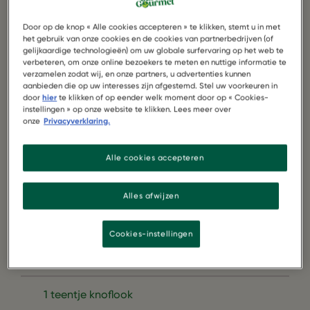
Door op de knop « Alle cookies accepteren » te klikken, stemt u in met
het gebruik van onze cookies en de cookies van partnerbedrijven (of
gelijkaardige technologieën) om uw globale surfervaring op het web te
verbeteren, om onze online bezoekers te meten en nuttige informatie te
verzamelen zodat wij, en onze partners, u advertenties kunnen
aanbieden die op uw interesses zijn afgestemd. Stel uw voorkeuren in
door
hier
te klikken of op eender welk moment door op « Cookies-
instellingen » op onze website te klikken. Lees meer over
onze
Privacyverklaring.
Alle cookies accepteren
1 Pak Garden Gourmet Vegetarische
Groenteballetjes
Alles afwijzen
200 g quinoa
Cookies-instellingen
1 kleine rode ui
1 teentje knoflook