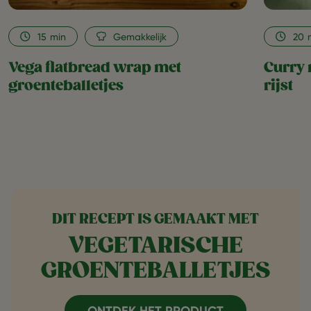
15
min
Gemakkelijk
20
Vega flatbread wrap met
Curry 
groenteballetjes
rijst
DIT RECEPT IS GEMAAKT MET
VEGETARISCHE
GROENTEBALLETJES
ONTDEK HET PRODUCT