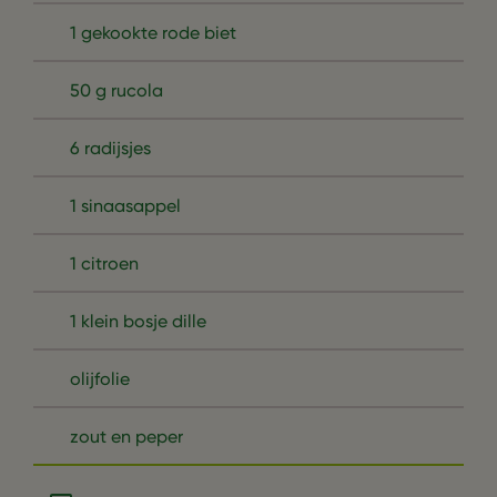
1 gekookte rode biet
50 g rucola
6 radijsjes
1 sinaasappel
1 citroen
1 klein bosje dille
olijfolie
zout en peper