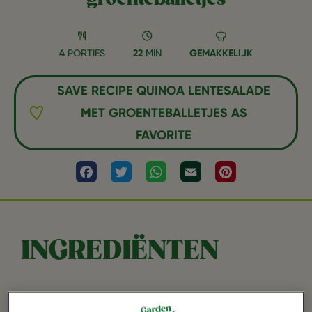
4
PORTIES
22
MIN
GEMAKKELIJK
SAVE RECIPE QUINOA LENTESALADE
MET GROENTEBALLETJES AS
FAVORITE
Facebook
Twitter
WhatsApp
Email
Pinterest
INGREDIËNTEN