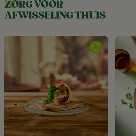
ZORG VOOR
AFWISSELING THUIS
Save
recipe
Vega
flatbread
wrap
met
groenteballetjes
as
favorite