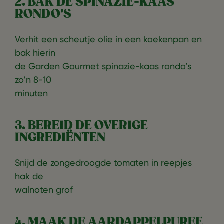
2. BAK DE SPINAZIE-KAAS
RONDO'S
Verhit een scheutje olie in een koekenpan en
bak hierin
de Garden Gourmet spinazie-kaas rondo’s
zo’n 8-10
minuten
3. BEREID DE OVERIGE
INGREDIËNTEN
Snijd de zongedroogde tomaten in reepjes
hak de
walnoten grof
4. MAAK DE AARDAPPELPUREE