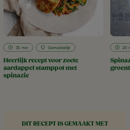
spinazie
as
favorite
35
min
Gemakkelijk
20
Heerlijk recept voor zoete
Spinaz
aardappel stamppot met
groent
spinazie
DIT RECEPT IS GEMAAKT MET