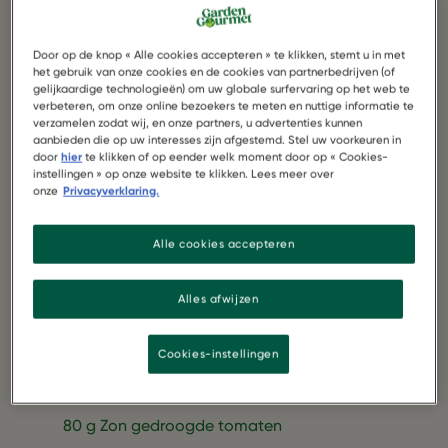
Door op de knop « Alle cookies accepteren » te klikken, stemt u in met
het gebruik van onze cookies en de cookies van partnerbedrijven (of
gelijkaardige technologieën) om uw globale surfervaring op het web te
verbeteren, om onze online bezoekers te meten en nuttige informatie te
verzamelen zodat wij, en onze partners, u advertenties kunnen
aanbieden die op uw interesses zijn afgestemd. Stel uw voorkeuren in
door
hier
te klikken of op eender welk moment door op « Cookies-
instellingen » op onze website te klikken. Lees meer over
onze
Privacyverklaring.
Alle cookies accepteren
1 pak Garden Gourmet Vegetarische Spinazie-
Kaas Rondo
Alles afwijzen
300 g Zoete Aardappel
Cookies-instellingen
200 g Spinazie
80 g Zon gedroogde tomaten