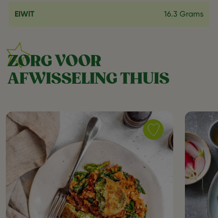
EIWIT
16.3 Grams
ZORG VOOR
AFWISSELING THUIS
Save
recipe
Heerlijk
recept
voor
zoete
aardappel
stamppot
met