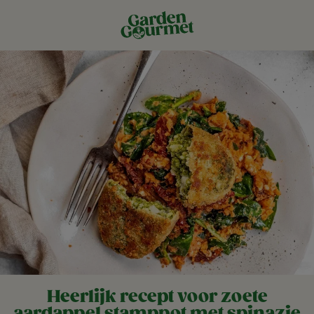
Heerlijk recept voor zoete
aardappel stamppot met spinazie