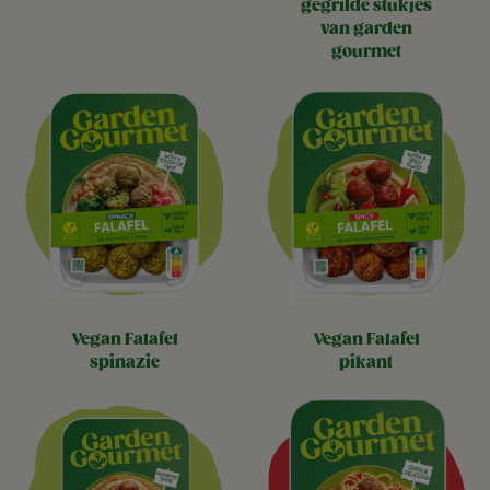
gegrilde stukjes
van garden
gourmet
vegan falafel
vegan falafel
spinazie
pikant