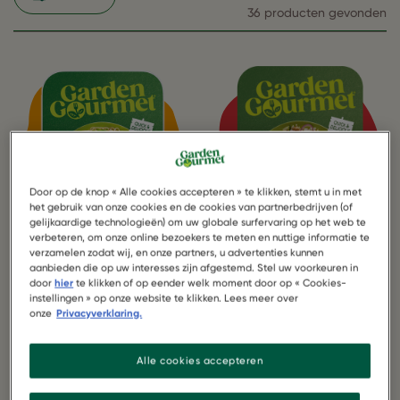
36 producten gevonden
Door op de knop « Alle cookies accepteren » te klikken, stemt u in met
het gebruik van onze cookies en de cookies van partnerbedrijven (of
gelijkaardige technologieën) om uw globale surfervaring op het web te
verbeteren, om onze online bezoekers te meten en nuttige informatie te
verzamelen zodat wij, en onze partners, u advertenties kunnen
aanbieden die op uw interesses zijn afgestemd. Stel uw voorkeuren in
vegetarische
vegetarische
door
hier
te klikken of op eender welk moment door op « Cookies-
oosterse
indische
instellingen » op onze website te klikken. Lees meer over
wokblokjes
balletjes
onze
Privacyverklaring.
Alle cookies accepteren