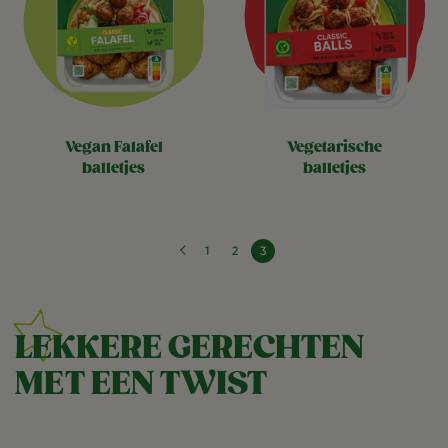
vegan falafel
vegetarische
balletjes
balletjes
Vorige pagina
‹
Paginering
Page
Page
Huidige pagina
1
2
3
LEKKERE GERECHTEN
MET EEN TWIST