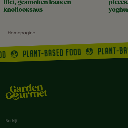
filet, gesmolten kaas en
pieces
knoflooksaus
yoghu
Homepagina
PLANT-B
PLANT-BASED FOOD
OOD
Footer
Bedrijf