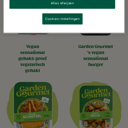
Alles afwijzen
Cookies-instellingen
vegan
garden gourmet
sensational
's vegan
gehakt: proef
sensational
vegetarisch
burger
gehakt